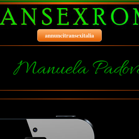
annuncitransexitalia
Manuela Padov