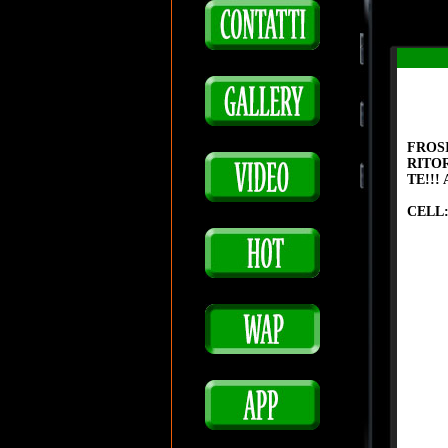
FROS
RITO
TE!!!
CELL: