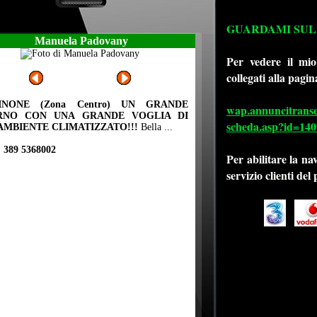
GUARDAMI SUL
Manuela Padovany
Per vedere il mio
collegati alla pagin
INONE (Zona Centro)
UN GRANDE
wap.annuncitransexi
RNO CON UNA GRANDE VOGLIA DI
scheda.asp?id=140
 AMBIENTE CLIMATIZZATO!!!
Bella ...
 389 5368002
Per abilitare la na
servizio clienti del