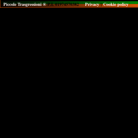
Piccole Trasgressioni ®
P.I. 01974570382
Privacy
|
Cookie policy