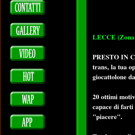
LECCE (Zona 
PRESTO IN C
trans, la tua o
giocattolone da
20 ottimi moti
capace di farti
"piacere".