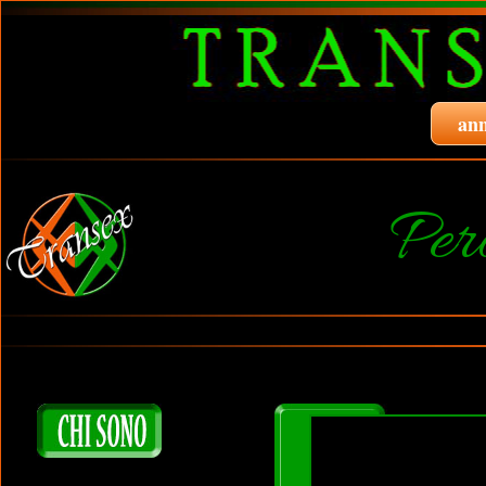
ann
Per