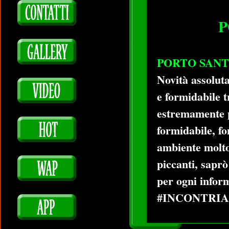
P
PORTO SANT
Novità assolut
e formidabile 
estremamente p
formidabile, f
ambiente molto
piccanti, sapr
per ogni infor
#INCONTRI