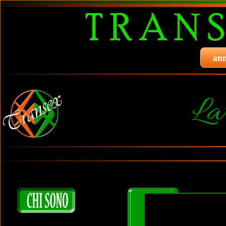
ann
La