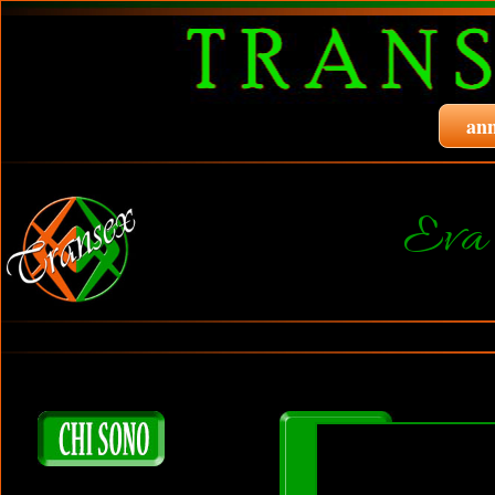
ann
Eva 